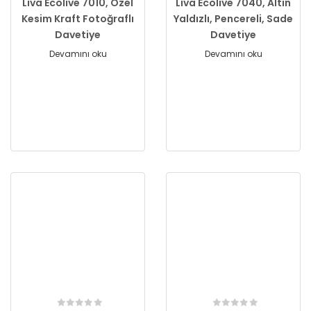
Liva Ecolive 7010, Özel
Liva Ecolive 7040, Altın
Kesim Kraft Fotoğraflı
Yaldızlı, Pencereli, Sade
Davetiye
Davetiye
Devamını oku
Devamını oku