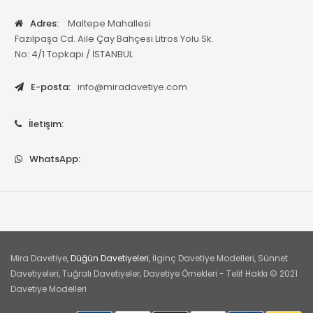
Adres:
Maltepe Mahallesi
Fazılpaşa Cd. Aile Çay Bahçesi Litros Yolu Sk.
No: 4/1 Topkapı / İSTANBUL
E-posta:
info@miradavetiye.com
İletişim:
WhatsApp:
Mira Davetiye,
Düğün Davetiyeleri
, İlginç Davetiye Modelleri, Sünnet
Davetiyeleri, Tuğralı Davetiyeler, Davetiye Örnekleri - Telif Hakkı © 2021
Davetiye Modelleri