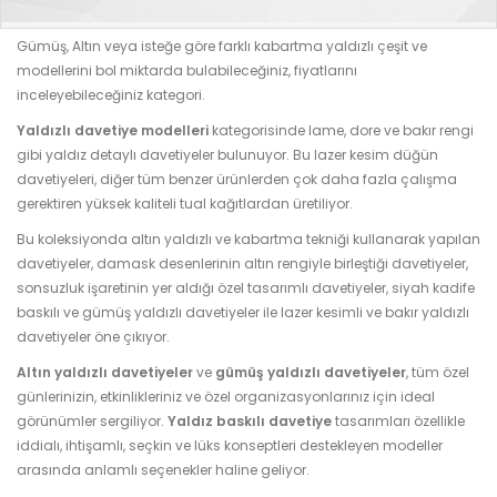
Gümüş, Altın veya isteğe göre farklı kabartma yaldızlı çeşit ve
modellerini bol miktarda bulabileceğiniz, fiyatlarını
inceleyebileceğiniz kategori.
Yaldızlı davetiye modelleri
kategorisinde lame, dore ve bakır rengi
gibi yaldız detaylı davetiyeler bulunuyor. Bu lazer kesim düğün
davetiyeleri, diğer tüm benzer ürünlerden çok daha fazla çalışma
gerektiren yüksek kaliteli tual kağıtlardan üretiliyor.
Bu koleksiyonda altın yaldızlı ve kabartma tekniği kullanarak yapılan
davetiyeler, damask desenlerinin altın rengiyle birleştiği davetiyeler,
sonsuzluk işaretinin yer aldığı özel tasarımlı davetiyeler, siyah kadife
baskılı ve gümüş yaldızlı davetiyeler ile lazer kesimli ve bakır yaldızlı
davetiyeler öne çıkıyor.
Altın yaldızlı davetiyeler
ve
gümüş yaldızlı davetiyeler
, tüm özel
günlerinizin, etkinlikleriniz ve özel organizasyonlarınız için ideal
görünümler sergiliyor.
Yaldız baskılı davetiye
tasarımları özellikle
iddialı, ihtişamlı, seçkin ve lüks konseptleri destekleyen modeller
arasında anlamlı seçenekler haline geliyor.