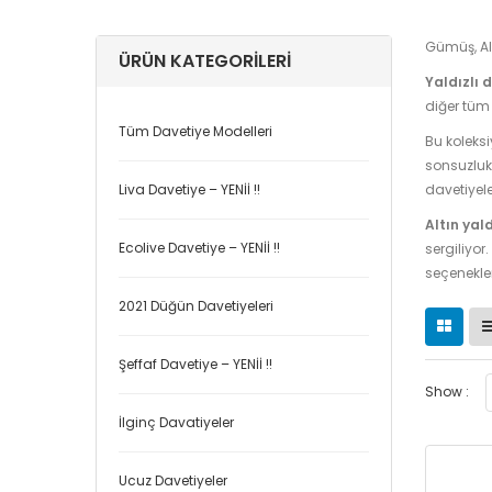
Gümüş, Alt
ÜRÜN KATEGORILERI
Yaldızlı 
diğer tüm 
Tüm Davetiye Modelleri
Bu koleksi
sonsuzluk 
Liva Davetiye – YENİİ !!
davetiyele
Altın yal
Ecolive Davetiye – YENİİ !!
sergiliyor.
seçenekler
2021 Düğün Davetiyeleri
Şeffaf Davetiye – YENİİ !!
Show :
İlginç Davatiyeler
Ucuz Davetiyeler