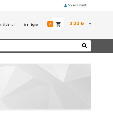
My Account
0.00
₺
0
 SÖZLERI
İLETIŞIM