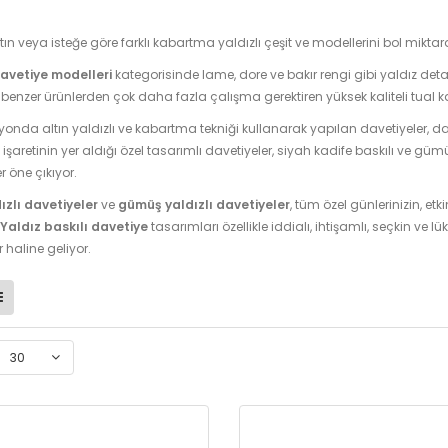
ın veya isteğe göre farklı kabartma yaldızlı çeşit ve modellerini bol miktard
davetiye modelleri
kategorisinde lame, dore ve bakır rengi gibi yaldız deta
benzer ürünlerden çok daha fazla çalışma gerektiren yüksek kaliteli tual ka
yonda altın yaldızlı ve kabartma tekniği kullanarak yapılan davetiyeler, dam
işaretinin yer aldığı özel tasarımlı davetiyeler, siyah kadife baskılı ve gümüş 
r öne çıkıyor.
dızlı davetiyeler
ve
gümüş yaldızlı davetiyeler
, tüm özel günlerinizin, et
Yaldız baskılı davetiye
tasarımları özellikle iddialı, ihtişamlı, seçkin ve
 haline geliyor.
30