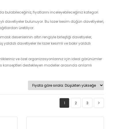
a bulabileceğiniz, fiyatlarını inceleyebileceğiniz kategori.
ylı davetiyeler bulunuyor. Bu lazer kesim düğün davetiyeleri,
ğıtlardan üretiliyor.
ask desenlerinin altın rengiyle birleştiği davetiyeler,
yaldızlı davetiyeler ile lazer kesimli ve bakır yaldızlı
kinlikleriniz ve özel organizasyonlarınız için ideal görünümler
 lüks konseptleri destekleyen modeller arasında anlamlı
1
2
3