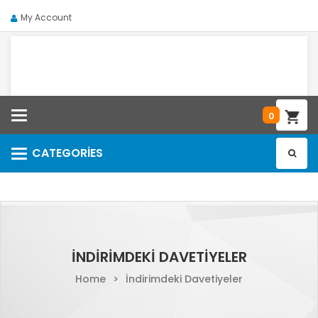
My Account
Categories
0
CATEGORIES
Categories
İNDIRIMDEKI DAVETIYELER
Home
>
İndirimdeki Davetiyeler