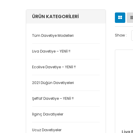
ÜRÜN KATEGORILERI
Show :
Tüm Davetiye Modelleri
Liva Davetiye – YENİİ !!
Ecolive Davetiye – YENİİ !!
2021 Düğün Davetiyeleri
Şeffaf Davetiye – YENİİ !!
İlginç Davatiyeler
Ucuz Davetiyeler
Liva 