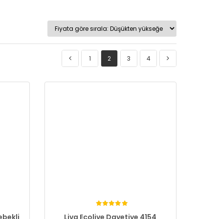
1
2
3
4
ebekli
Liva Ecolive Davetiye 4154