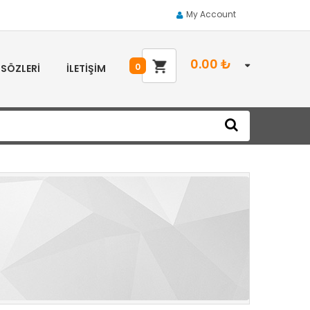
My Account
0.00
₺
0
 SÖZLERI
İLETIŞIM