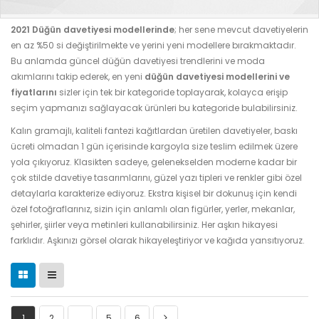
2021 Düğün davetiyesi modellerinde
; her sene mevcut davetiyelerin
en az %50 si değiştirilmekte ve yerini yeni modellere bırakmaktadır.
Bu anlamda güncel düğün davetiyesi trendlerini ve moda
akımlarını takip ederek, en yeni
düğün davetiyesi modellerini ve
fiyatlarını
sizler için tek bir kategoride toplayarak, kolayca erişip
seçim yapmanızı sağlayacak ürünleri bu kategoride bulabilirsiniz.
Kalın gramajlı, kaliteli fantezi kağıtlardan üretilen davetiyeler, baskı
ücreti olmadan 1 gün içerisinde kargoyla size teslim edilmek üzere
yola çıkıyoruz. Klasikten sadeye, gelenekselden moderne kadar bir
çok stilde davetiye tasarımlarını, güzel yazı tipleri ve renkler gibi özel
detaylarla karakterize ediyoruz. Ekstra kişisel bir dokunuş için kendi
özel fotoğraflarınız, sizin için anlamlı olan figürler, yerler, mekanlar,
şehirler, şiirler veya metinleri kullanabilirsiniz. Her aşkın hikayesi
farklıdır. Aşkınızı görsel olarak hikayeleştiriyor ve kağıda yansıtıyoruz.
1
2
…
5
6