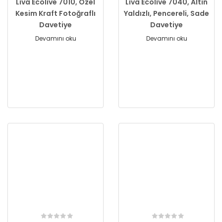
Liva Ecolive 7010, Özel
Liva Ecolive 7040, Altın
Kesim Kraft Fotoğraflı
Yaldızlı, Pencereli, Sade
Davetiye
Davetiye
Devamını oku
Devamını oku