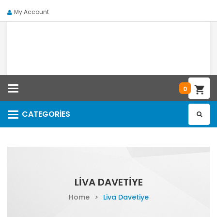
My Account
Categories
0
CATEGORIES
Categories
LIVA DAVETIYE
Home
>
Liva Davetiye