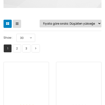
Show :
30
1
2
3