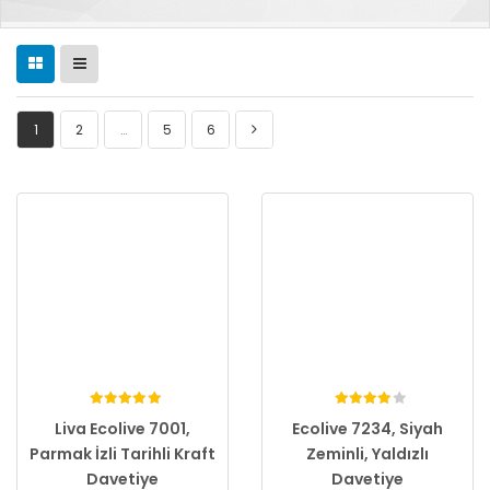
1
2
…
5
6
Liva Ecolive 7001,
Ecolive 7234, Siyah
Parmak İzli Tarihli Kraft
Zeminli, Yaldızlı
Davetiye
Davetiye