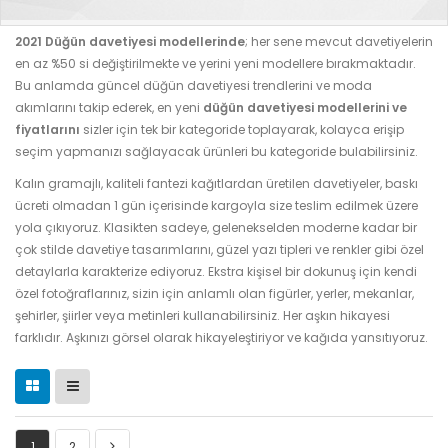
2021 Düğün davetiyesi modellerinde
; her sene mevcut davetiyelerin
en az %50 si değiştirilmekte ve yerini yeni modellere bırakmaktadır.
Bu anlamda güncel düğün davetiyesi trendlerini ve moda
akımlarını takip ederek, en yeni
düğün davetiyesi modellerini ve
fiyatlarını
sizler için tek bir kategoride toplayarak, kolayca erişip
seçim yapmanızı sağlayacak ürünleri bu kategoride bulabilirsiniz.
Kalın gramajlı, kaliteli fantezi kağıtlardan üretilen davetiyeler, baskı
ücreti olmadan 1 gün içerisinde kargoyla size teslim edilmek üzere
yola çıkıyoruz. Klasikten sadeye, gelenekselden moderne kadar bir
çok stilde davetiye tasarımlarını, güzel yazı tipleri ve renkler gibi özel
detaylarla karakterize ediyoruz. Ekstra kişisel bir dokunuş için kendi
özel fotoğraflarınız, sizin için anlamlı olan figürler, yerler, mekanlar,
şehirler, şiirler veya metinleri kullanabilirsiniz. Her aşkın hikayesi
farklıdır. Aşkınızı görsel olarak hikayeleştiriyor ve kağıda yansıtıyoruz.
1
2