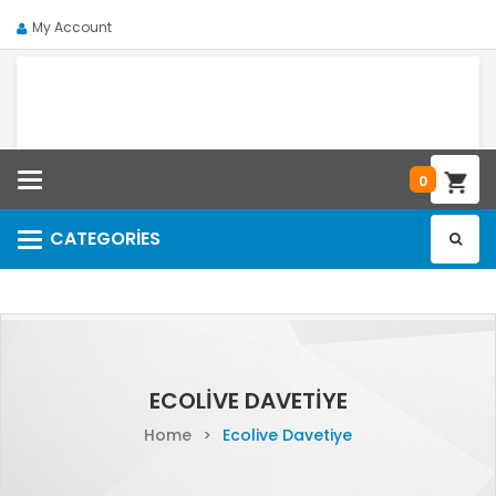
My Account
Categories
0
CATEGORIES
Categories
ECOLIVE DAVETIYE
Home
>
Ecolive Davetiye