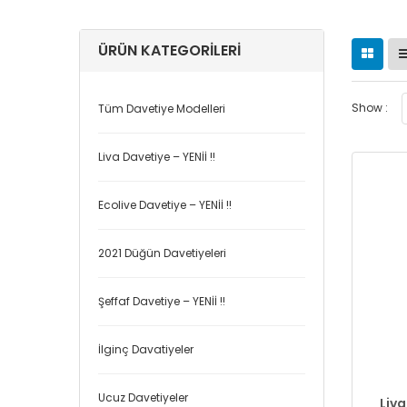
ÜRÜN KATEGORILERI
Show :
Tüm Davetiye Modelleri
Liva Davetiye – YENİİ !!
Ecolive Davetiye – YENİİ !!
2021 Düğün Davetiyeleri
Şeffaf Davetiye – YENİİ !!
İlginç Davatiyeler
Ucuz Davetiyeler
Liva