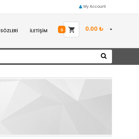
My Account
0.00
₺
0
 SÖZLERI
İLETIŞIM