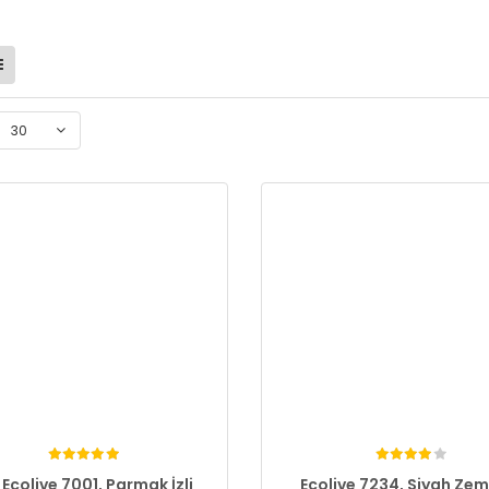
30
 Ecolive 7001, Parmak İzli
Ecolive 7234, Siyah Zemi