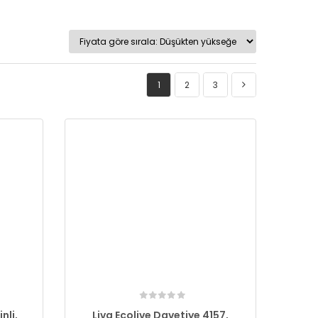
1
2
3
nli,
Liva Ecolive Davetiye 4157,