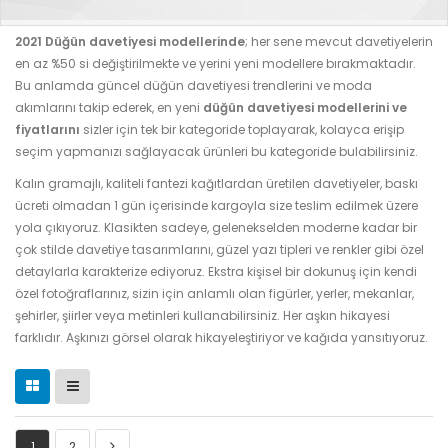
2021 Düğün davetiyesi modellerinde
; her sene mevcut davetiyelerin
en az %50 si değiştirilmekte ve yerini yeni modellere bırakmaktadır.
Bu anlamda güncel düğün davetiyesi trendlerini ve moda
akımlarını takip ederek, en yeni
düğün davetiyesi modellerini ve
fiyatlarını
sizler için tek bir kategoride toplayarak, kolayca erişip
seçim yapmanızı sağlayacak ürünleri bu kategoride bulabilirsiniz.
Kalın gramajlı, kaliteli fantezi kağıtlardan üretilen davetiyeler, baskı
ücreti olmadan 1 gün içerisinde kargoyla size teslim edilmek üzere
yola çıkıyoruz. Klasikten sadeye, gelenekselden moderne kadar bir
çok stilde davetiye tasarımlarını, güzel yazı tipleri ve renkler gibi özel
detaylarla karakterize ediyoruz. Ekstra kişisel bir dokunuş için kendi
özel fotoğraflarınız, sizin için anlamlı olan figürler, yerler, mekanlar,
şehirler, şiirler veya metinleri kullanabilirsiniz. Her aşkın hikayesi
farklıdır. Aşkınızı görsel olarak hikayeleştiriyor ve kağıda yansıtıyoruz.
1
2