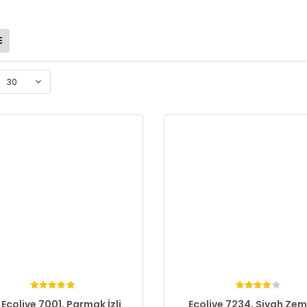
30
 Ecolive 7001, Parmak İzli
Ecolive 7234, Siyah Zemi