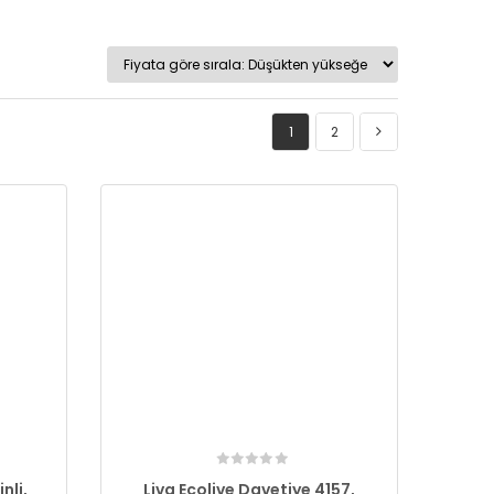
1
2
nli,
Liva Ecolive Davetiye 4157,