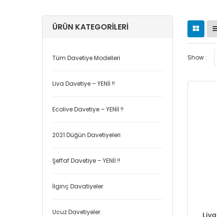
ÜRÜN KATEGORILERI
Show :
Tüm Davetiye Modelleri
Liva Davetiye – YENİİ !!
Ecolive Davetiye – YENİİ !!
2021 Düğün Davetiyeleri
Şeffaf Davetiye – YENİİ !!
İlginç Davatiyeler
Ucuz Davetiyeler
Liva