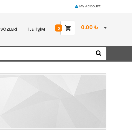
My Account
0.00
₺
0
 SÖZLERI
İLETIŞIM