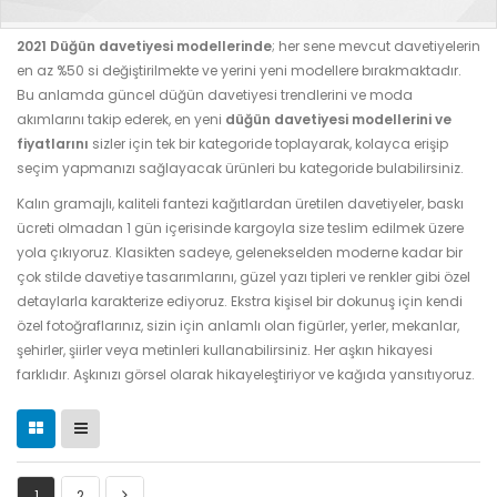
2021 Düğün davetiyesi modellerinde
; her sene mevcut davetiyelerin
en az %50 si değiştirilmekte ve yerini yeni modellere bırakmaktadır.
Bu anlamda güncel düğün davetiyesi trendlerini ve moda
akımlarını takip ederek, en yeni
düğün davetiyesi modellerini ve
fiyatlarını
sizler için tek bir kategoride toplayarak, kolayca erişip
seçim yapmanızı sağlayacak ürünleri bu kategoride bulabilirsiniz.
Kalın gramajlı, kaliteli fantezi kağıtlardan üretilen davetiyeler, baskı
ücreti olmadan 1 gün içerisinde kargoyla size teslim edilmek üzere
yola çıkıyoruz. Klasikten sadeye, gelenekselden moderne kadar bir
çok stilde davetiye tasarımlarını, güzel yazı tipleri ve renkler gibi özel
detaylarla karakterize ediyoruz. Ekstra kişisel bir dokunuş için kendi
özel fotoğraflarınız, sizin için anlamlı olan figürler, yerler, mekanlar,
şehirler, şiirler veya metinleri kullanabilirsiniz. Her aşkın hikayesi
farklıdır. Aşkınızı görsel olarak hikayeleştiriyor ve kağıda yansıtıyoruz.
1
2