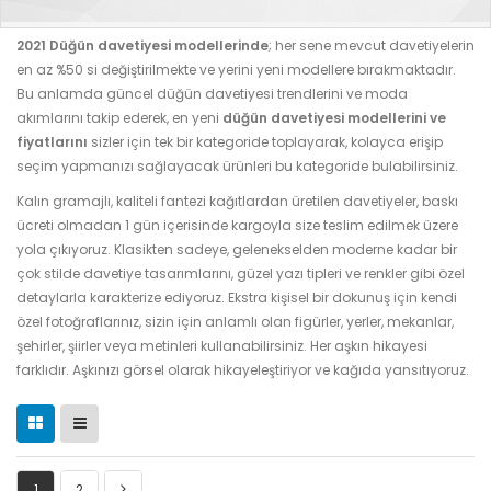
2021 Düğün davetiyesi modellerinde
; her sene mevcut davetiyelerin
en az %50 si değiştirilmekte ve yerini yeni modellere bırakmaktadır.
Bu anlamda güncel düğün davetiyesi trendlerini ve moda
akımlarını takip ederek, en yeni
düğün davetiyesi modellerini ve
fiyatlarını
sizler için tek bir kategoride toplayarak, kolayca erişip
seçim yapmanızı sağlayacak ürünleri bu kategoride bulabilirsiniz.
Kalın gramajlı, kaliteli fantezi kağıtlardan üretilen davetiyeler, baskı
ücreti olmadan 1 gün içerisinde kargoyla size teslim edilmek üzere
yola çıkıyoruz. Klasikten sadeye, gelenekselden moderne kadar bir
çok stilde davetiye tasarımlarını, güzel yazı tipleri ve renkler gibi özel
detaylarla karakterize ediyoruz. Ekstra kişisel bir dokunuş için kendi
özel fotoğraflarınız, sizin için anlamlı olan figürler, yerler, mekanlar,
şehirler, şiirler veya metinleri kullanabilirsiniz. Her aşkın hikayesi
farklıdır. Aşkınızı görsel olarak hikayeleştiriyor ve kağıda yansıtıyoruz.
1
2